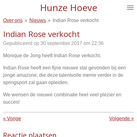
Hunze Hoeve
Ga
direct
Over ons
»
Nieuws
»
Indian Rose verkocht
naar
de
Indian Rose verkocht
hoofdinhoud
Gepubliceerd op 30 september 2017 om 22:36
Monique de Jong heeft Indian Rose verkocht.
Indian Rose heeft een fijne nieuwe stal gevonden bij een
jonge amazone, die deze talentvolle merrie verder in de
springsport zal gaan opleiden.
We wensen de nieuwe combinatie heel veel plezier en
succes!
«
Vorige
Volgende
»
Reactie plaatsen