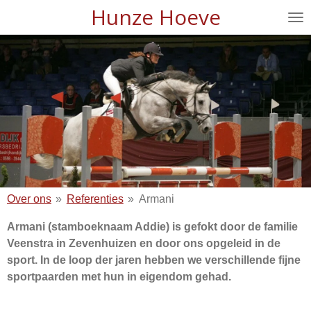
Hunze Hoeve
Ga
direct
naar
de
hoofdinhoud
Over ons
»
Referenties
»
Armani
Armani (stamboeknaam Addie) is gefokt door de familie
Veenstra in Zevenhuizen en door ons opgeleid in de
sport. In de loop der jaren hebben we verschillende fijne
sportpaarden met hun in eigendom gehad.