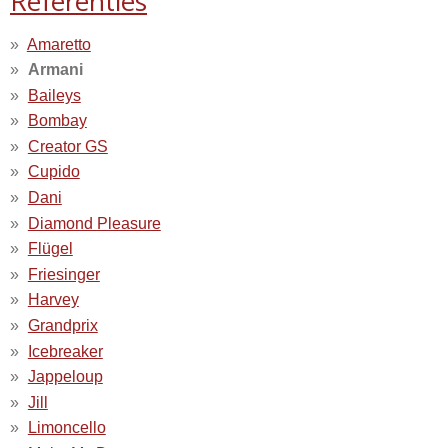
Referenties
Amaretto
Armani
Baileys
Bombay
Creator GS
Cupido
Dani
Diamond Pleasure
Flügel
Friesinger
Harvey
Grandprix
Icebreaker
Jappeloup
Jill
Limoncello