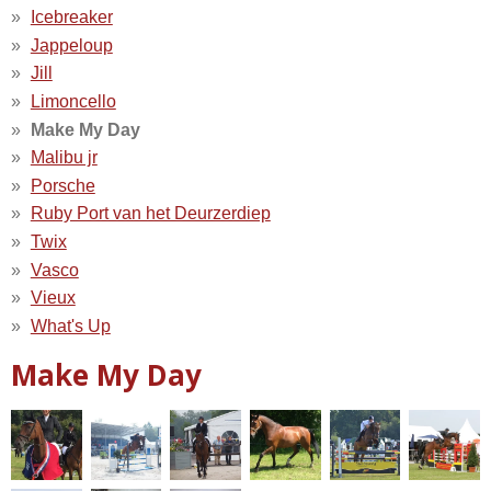
Icebreaker
Jappeloup
Jill
Limoncello
Make My Day
Malibu jr
Porsche
Ruby Port van het Deurzerdiep
Twix
Vasco
Vieux
What's Up
Make My Day