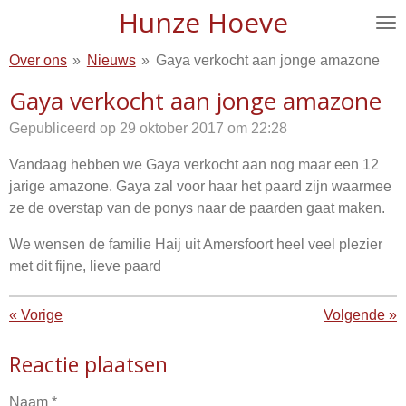
Hunze Hoeve
Ga
direct
Over ons
»
Nieuws
»
Gaya verkocht aan jonge amazone
naar
de
Gaya verkocht aan jonge amazone
hoofdinhoud
Gepubliceerd op 29 oktober 2017 om 22:28
Vandaag hebben we Gaya verkocht aan nog maar een 12
jarige amazone. Gaya zal voor haar het paard zijn waarmee
ze de overstap van de ponys naar de paarden gaat maken.
We wensen de familie Haij uit Amersfoort heel veel plezier
met dit fijne, lieve paard
«
Vorige
Volgende
»
Reactie plaatsen
Naam *