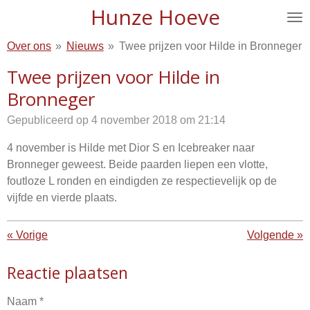
Hunze Hoeve
Ga
direct
Over ons
»
Nieuws
»
Twee prijzen voor Hilde in Bronneger
naar
de
Twee prijzen voor Hilde in
hoofdinhoud
Bronneger
Gepubliceerd op 4 november 2018 om 21:14
4 november is Hilde met Dior S en Icebreaker naar
Bronneger geweest. Beide paarden liepen een vlotte,
foutloze L ronden en eindigden ze respectievelijk op de
vijfde en vierde plaats.
«
Vorige
Volgende
»
Reactie plaatsen
Naam *