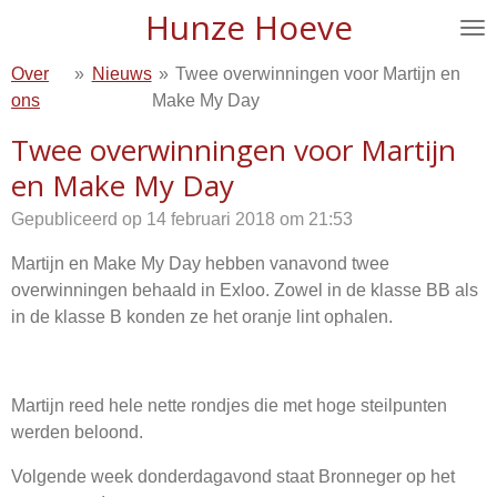
Hunze Hoeve
Ga
direct
Over
»
Nieuws
»
Twee overwinningen voor Martijn en
naar
ons
Make My Day
de
hoofdinhoud
Twee overwinningen voor Martijn
en Make My Day
Gepubliceerd op 14 februari 2018 om 21:53
Martijn en Make My Day hebben vanavond twee
overwinningen behaald in Exloo. Zowel in de klasse BB als
in de klasse B konden ze het oranje lint ophalen.
Martijn reed hele nette rondjes die met hoge steilpunten
werden beloond.
Volgende week donderdagavond staat Bronneger op het