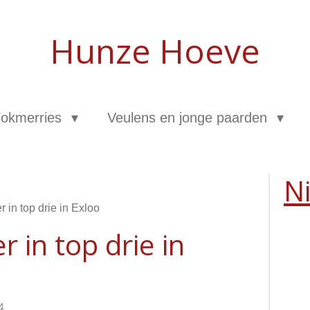
Hunze Hoeve
okmerries
Veulens en jonge paarden
N
 in top drie in Exloo
r in top drie in
4