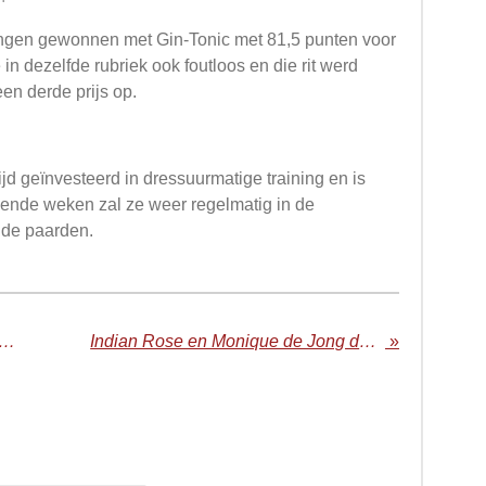
ingen gewonnen met Gin-Tonic met 81,5 punten voor
in dezelfde rubriek ook foutloos en die rit werd
en derde prijs op.
ijd geïnvesteerd in dressuurmatige training en is
ende weken zal ze weer regelmatig in de
eide paarden.
dprix en Sander winnen in Dalerveen
Indian Rose en Monique de Jong derde in finale kwaliteitsbeoordeling
»