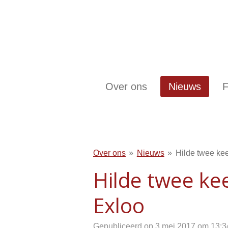
Ga
direct
naar
de
hoofdinhoud
Over ons
Nieuws
F
Over ons
»
Nieuws
»
Hilde twee keer
Hilde twee kee
Exloo
Gepubliceerd op 3 mei 2017 om 13:3