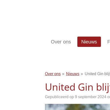
Ga
direct
naar
de
hoofdinhoud
Over ons
Nieuws
F
Over ons
»
Nieuws
»
United Gin bli
United Gin bli
Gepubliceerd op 9 september 2024 