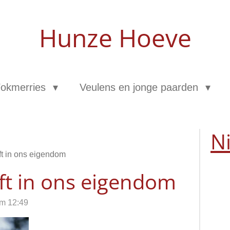
Hunze Hoeve
okmerries
Veulens en jonge paarden
N
jft in ons eigendom
jft in ons eigendom
om 12:49