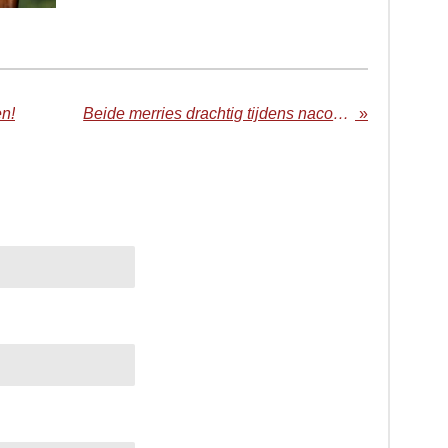
n!
Beide merries drachtig tijdens nacontrole
»