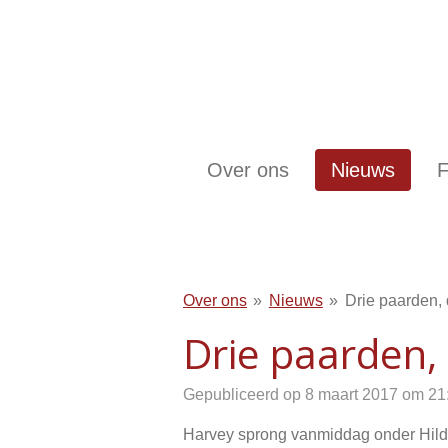
Ga
direct
naar
de
hoofdinhoud
Over ons
Nieuws
F
Over ons
»
Nieuws
»
Drie paarden, d
Drie paarden, 
Gepubliceerd op 8 maart 2017 om 21
Harvey sprong vanmiddag onder Hilde