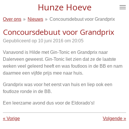
Hunze Hoeve
Ga
direct
Over ons
»
Nieuws
»
Concoursdebuut voor Grandprix
naar
de
Concoursdebuut voor Grandprix
hoofdinhoud
Gepubliceerd op 10 juni 2016 om 20:05
Vanavond is Hilde met Gin-Tonic en Grandprix naar
Dalerveen geweest. Gin-Tonic liet zien dat ze de laatste
weken veel geleerd heeft en was foutloos in de BB en nam
daarmee een vijfde prijs mee naar huis.
Grandprix was voor het eerst van huis en liep ook een
foutloze ronde in de BB.
Een leerzame avond dus voor de Eldorado's!
«
Vorige
Volgende
»